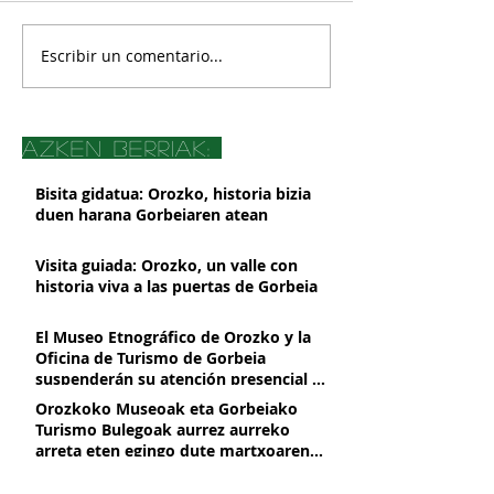
Escribir un comentario...
azken berriak:
Bisita gidatua: Orozko, historia bizia
duen harana Gorbeiaren atean
Visita guiada: Orozko, un valle con
historia viva a las puertas de Gorbeia
El Museo Etnográfico de Orozko y la
Oficina de Turismo de Gorbeia
suspenderán su atención presencial a
partir del 2 de marzo, por obras de
Orozkoko Museoak eta Gorbeiako
mejora
Turismo Bulegoak aurrez aurreko
arreta eten egingo dute martxoaren
2tik aurrera, hobekuntza obrak direla
Presentación de libro Azeritxo
eta