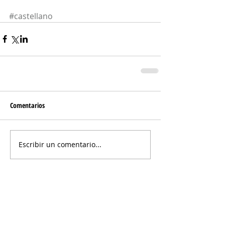
#castellano
Comentarios
Escribir un comentario...
azken berriak:
Bisita gidatua: Orozko, historia bizia
duen harana Gorbeiaren atean