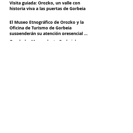
Visita guiada: Orozko, un valle con
historia viva a las puertas de Gorbeia
El Museo Etnográfico de Orozko y la
Oficina de Turismo de Gorbeia
suspenderán su atención presencial a
partir del 2 de marzo, por obras de
Orozkoko Museoak eta Gorbeiako
mejora
Turismo Bulegoak aurrez aurreko
arreta eten egingo dute martxoaren
2tik aurrera, hobekuntza obrak direla
Presentación de libro Azeritxo
eta
beldurtia
Azeritxo beldurtia liburuaren
aurkezpena
KLIMA EKINTZA PLANA OROZKOKO
MUSEOAN
PLAN DE ACCIÓN CLIMÁTICA EN EL
MUSEO DE OROZKO