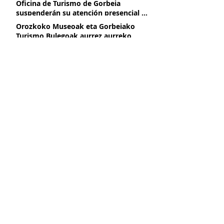
Oficina de Turismo de Gorbeia
suspenderán su atención presencial a
partir del 2 de marzo, por obras de
Orozkoko Museoak eta Gorbeiako
mejora
Turismo Bulegoak aurrez aurreko
arreta eten egingo dute martxoaren
2tik aurrera, hobekuntza obrak direla
Presentación de libro Azeritxo
eta
beldurtia
Azeritxo beldurtia liburuaren
aurkezpena
KLIMA EKINTZA PLANA OROZKOKO
MUSEOAN
PLAN DE ACCIÓN CLIMÁTICA EN EL
MUSEO DE OROZKO
OROZKO, INGURUAN DUZUN MUSEOA
OROZKO, UN MUSEO CERCA DE TI