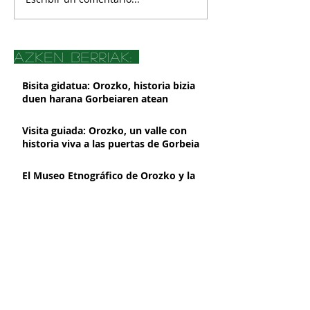
azken berriak:
Bisita gidatua: Orozko, historia bizia
duen harana Gorbeiaren atean
Visita guiada: Orozko, un valle con
historia viva a las puertas de Gorbeia
El Museo Etnográfico de Orozko y la
Oficina de Turismo de Gorbeia
suspenderán su atención presencial a
partir del 2 de marzo, por obras de
Orozkoko Museoak eta Gorbeiako
mejora
Turismo Bulegoak aurrez aurreko
arreta eten egingo dute martxoaren
2tik aurrera, hobekuntza obrak direla
Presentación de libro Azeritxo
eta
beldurtia