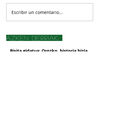
Escribir un comentario...
azken berriak:
Bisita gidatua: Orozko, historia bizia
duen harana Gorbeiaren atean
Visita guiada: Orozko, un valle con
historia viva a las puertas de Gorbeia
El Museo Etnográfico de Orozko y la
Oficina de Turismo de Gorbeia
suspenderán su atención presencial a
partir del 2 de marzo, por obras de
Orozkoko Museoak eta Gorbeiako
mejora
Turismo Bulegoak aurrez aurreko
arreta eten egingo dute martxoaren
2tik aurrera, hobekuntza obrak direla
Presentación de libro Azeritxo
eta
beldurtia