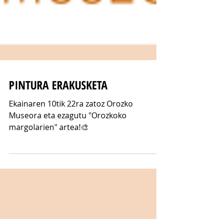
PINTURA ERAKUSKETA
Ekainaren 10tik 22ra zatoz Orozko
Museora eta ezagutu "Orozkoko
margolarien" artea!🎨