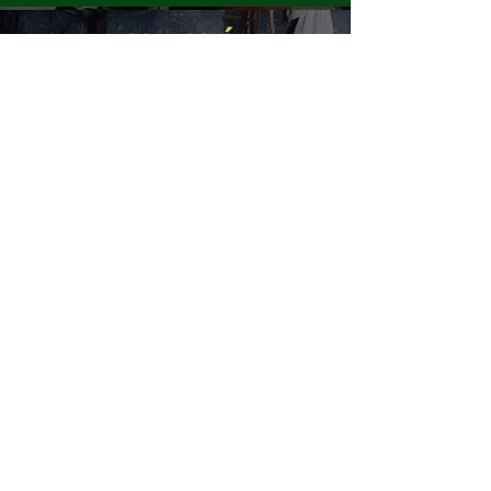
LA COLECCIÓN
3 plantas
llenas de
sorpresas para reconstruir
el pasado de Orozko
ME VOY DE RUTA >
APRENDE
Personajes mitológicos, palabras
nuevas, curiosidades...
QUIERO SABER MÁS >