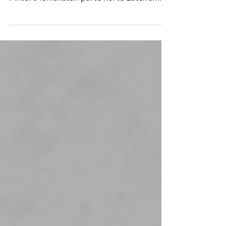
gozatu "Orozkoko Harana" erakusketaz.🎨
Pintura lehiaketan parte hartu zutenen
artea biltzen ditu. Irailaren 21era arte
dago eskuragarri