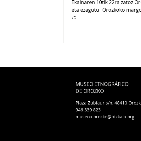
Ekainaren 10tik 22ra zatoz 
eta ezagutu "Orozkoko margol
🎨
MUSEO ETNOGRÁFICO
DE OROZKO
Plaza Zubiaur s/n, 48410 Oroz
946 339 823
museoa.orozko@bizkaia.org