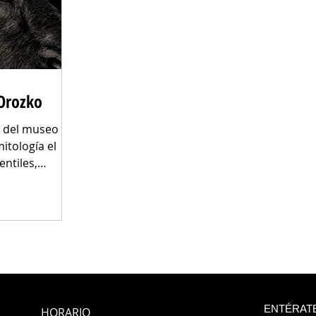
 Orozko
 del museo de
itología el
entiles,
ENTÉRATE
HORARIO