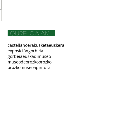
gure gaiak ...
castellano
erakusketa
euskera
exposición
gorbeia
gorbeiaeuskadi
museo
museodeorozko
orozko
orozkomuseoa
pintura