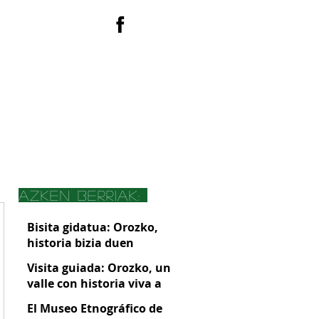
EUS
ACTIVIDADES
azken berriak:
Bisita gidatua: Orozko,
historia bizia duen
harana Gorbeiaren atean
Visita guiada: Orozko, un
valle con historia viva a
las puertas de Gorbeia
El Museo Etnográfico de