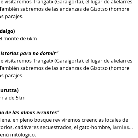
 visitaremos Trangatx (Garaigorta), el lugar de akelarres 
También sabremos de las andanzas de Gizotso (hombre 
os parajes.
dalgo)
 el monte de 6km 
istorias para no dormir" 
 visitaremos Trangatx (Garaigorta), el lugar de akelarres 
También sabremos de las andanzas de Gizotso (hombre 
os parajes.
urutza)
urna de 5km 
o de las almas errantes" 
llena, en pleno bosque reviviremos creencias locales de 
torios, cadáveres secuestrados, el gato-hombre, 
lamias
... 
enú mitólogico.