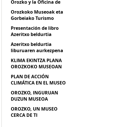
Orozko y la Oficina de
Turismo de Gorbeia
Orozkoko Museoak eta
suspenderán su atención
Gorbeiako Turismo
presencial a partir del 2
Bulegoak aurrez aurreko
de marzo, por obras de
Presentación de libro
arreta eten egingo dute
mejora
Azeritxo beldurtia
martxoaren 2tik aurrera,
hobekuntza obrak direla
Azeritxo beldurtia
eta
liburuaren aurkezpena
KLIMA EKINTZA PLANA
OROZKOKO MUSEOAN
PLAN DE ACCIÓN
CLIMÁTICA EN EL MUSEO
DE OROZKO
OROZKO, INGURUAN
DUZUN MUSEOA
OROZKO, UN MUSEO
CERCA DE TI