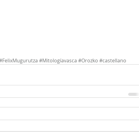
#FelixMugurutza
#Mitologíavasca
#Orozko
#castellano