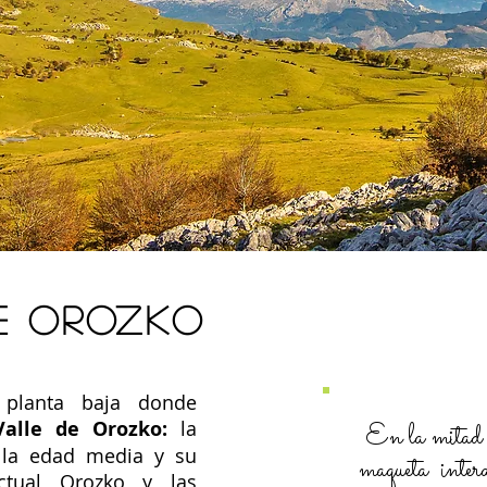
E OROZKO
 planta baja donde
alle de Orozko:
la
En la mitad d
, la edad media y su
maqueta inter
ctual Orozko y las