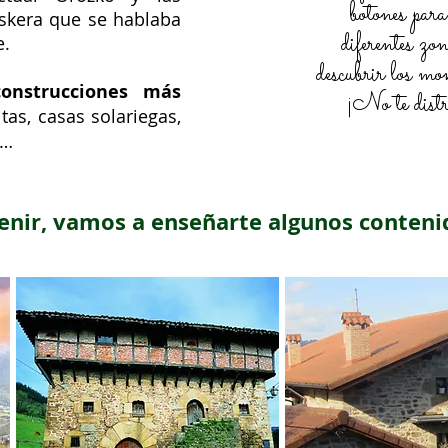
botones par
uskera que se hablaba
diferentes zo
e.
descubrir los mo
construcciones más
¡No te dist
tas, casas solariegas,
s…
enir, vamos a enseñarte algunos contenid