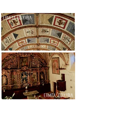
ermitA goikiriA
ERMITA
goikiriA