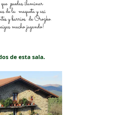
a que puedas iluminar
nas de la maqueta y así
ntes y barrios de Orozko.
raigas mucho jugando!
os de esta sala.