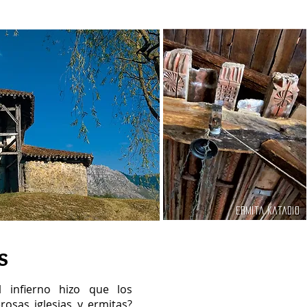
ermitA katadio
s
 infierno hizo que los
osas iglesias y ermitas?