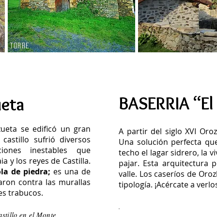
TORRE
ARANGUREN
BASERRIA “El
ueta
ueta se edificó un gran
A partir del siglo XVI Oro
e castillo sufrió diversos
Una solución perfecta qu
iones inestables que
techo el lagar sidrero, la v
a y los reyes de Castilla.
pajar.
Esta arquitectura 
la de piedra;
es una de
valle. Los caseríos de Oro
aron contra las murallas
tipología. ¡Acércate a verlo
es trabucos.
stillo en el Monte