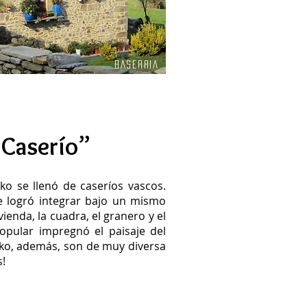
BASERRIA
 Caserío”
zko se llenó de caseríos vascos.
e logró integrar bajo un mismo
ivienda, la cuadra, el granero y el
popular impregnó el paisaje del
zko, además, son de muy diversa
s!