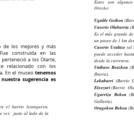
Estos son algunos
Orozko:
Ugalde Goikoa
(Bar
Caserío Olabarria
(B
Es el más grande de
un paseo de 1 km des
o de los mejores y más
Caserío Usuluze
(al
 Fue construida en las
puede acceder hasta
perteneció a los Olarte,
desde la carretera.
te relacionado con los
Unibaso Beazkoa
(B
ra. En el museo
tenemos
Ibarra).
nuestra sugerencia es
Lekubarri
(Barrio 
Etxezuri
(Barrio Oke
Ugarriza Bekoa
(Ba
Gallartu).
en el barrio Aranguren,
Oragokoa Bekoa
(Ba
e ver, justo al lado de la