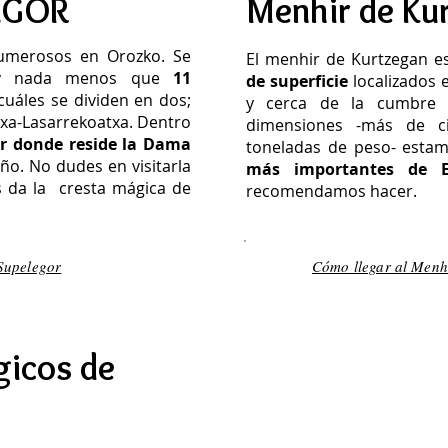
EGOR
Menhir de Ku
numerosos en Orozko. Se
El menhir de Kurtzegan e
 y nada menos que
11
de superficie
localizados e
cuáles se dividen en dos;
y cerca de la cumbre
atxa-Lasarrekoatxa. Dentro
dimensiones -más de c
r donde reside la Dama
toneladas de peso- esta
ño. No dudes en visitarla
más importantes de 
os da la cresta mágica de
recomendamos hacer.
Supelegor
Cómo llegar al Menh
gicos de