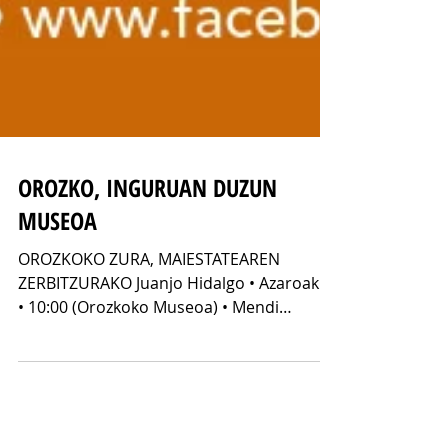
OROZKO, INGURUAN DUZUN
MUSEOA
OROZKOKO ZURA, MAIESTATEAREN
ZERBITZURAKO Juanjo Hidalgo • Azaroak 7
• 10:00 (Orozkoko Museoa) • Mendi
ibilbidea Gure basoetatik era...