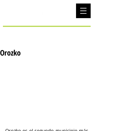
EUS
Orozko
Orozko es el segundo municipio más 