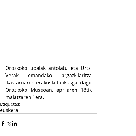
Orozkoko udalak antolatu eta Urtzi 
Verak emandako argazkilaritza 
ikastaroaren erakusketa ikusgai dago 
Orozkoko Museoan, aprilaren 18tik 
maiatzaren 1era.
Etiquetas:
euskera