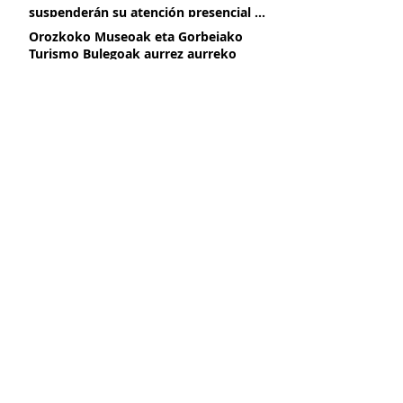
suspenderán su atención presencial a
partir del 2 de marzo, por obras de
Orozkoko Museoak eta Gorbeiako
mejora
Turismo Bulegoak aurrez aurreko
arreta eten egingo dute martxoaren
2tik aurrera, hobekuntza obrak direla
Presentación de libro Azeritxo
eta
beldurtia
Azeritxo beldurtia liburuaren
aurkezpena
KLIMA EKINTZA PLANA OROZKOKO
MUSEOAN
PLAN DE ACCIÓN CLIMÁTICA EN EL
MUSEO DE OROZKO
OROZKO, INGURUAN DUZUN MUSEOA
OROZKO, UN MUSEO CERCA DE TI