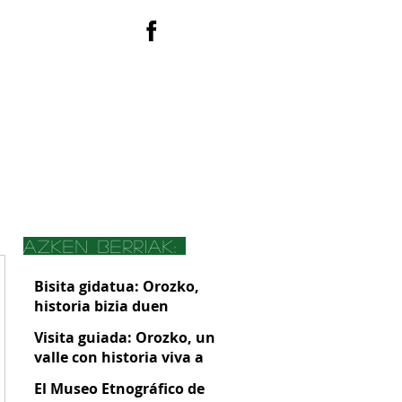
EUS
ACTIVIDADES
azken berriak:
Bisita gidatua: Orozko,
historia bizia duen
harana Gorbeiaren atean
Visita guiada: Orozko, un
valle con historia viva a
las puertas de Gorbeia
El Museo Etnográfico de