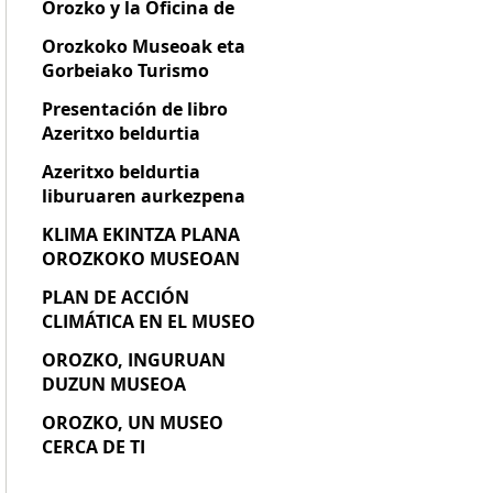
Orozko y la Oficina de
Turismo de Gorbeia
Orozkoko Museoak eta
suspenderán su atención
Gorbeiako Turismo
presencial a partir del 2
Bulegoak aurrez aurreko
de marzo, por obras de
Presentación de libro
arreta eten egingo dute
mejora
Azeritxo beldurtia
martxoaren 2tik aurrera,
hobekuntza obrak direla
Azeritxo beldurtia
eta
liburuaren aurkezpena
KLIMA EKINTZA PLANA
OROZKOKO MUSEOAN
PLAN DE ACCIÓN
CLIMÁTICA EN EL MUSEO
DE OROZKO
OROZKO, INGURUAN
DUZUN MUSEOA
OROZKO, UN MUSEO
CERCA DE TI