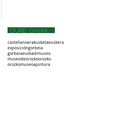
gure gaiak ...
castellano
erakusketa
euskera
exposición
gorbeia
gorbeiaeuskadi
museo
museodeorozko
orozko
orozkomuseoa
pintura