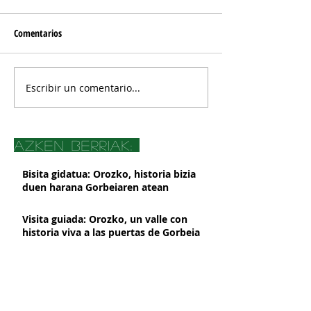
Comentarios
Escribir un comentario...
azken berriak:
Bisita gidatua: Orozko, historia bizia
duen harana Gorbeiaren atean
Visita guiada: Orozko, un valle con
historia viva a las puertas de Gorbeia
El Museo Etnográfico de Orozko y la
Oficina de Turismo de Gorbeia
suspenderán su atención presencial a
partir del 2 de marzo, por obras de
Orozkoko Museoak eta Gorbeiako