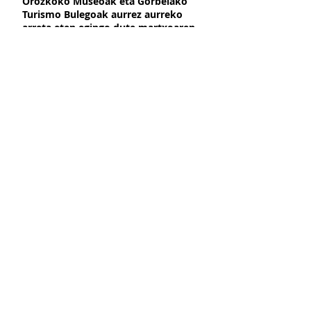
Orozkoko Museoak eta Gorbeiako
mejora
Turismo Bulegoak aurrez aurreko
arreta eten egingo dute martxoaren
2tik aurrera, hobekuntza obrak direla
Presentación de libro Azeritxo
eta
beldurtia
Azeritxo beldurtia liburuaren
aurkezpena
KLIMA EKINTZA PLANA OROZKOKO
MUSEOAN
PLAN DE ACCIÓN CLIMÁTICA EN EL
MUSEO DE OROZKO
OROZKO, INGURUAN DUZUN MUSEOA
OROZKO, UN MUSEO CERCA DE TI