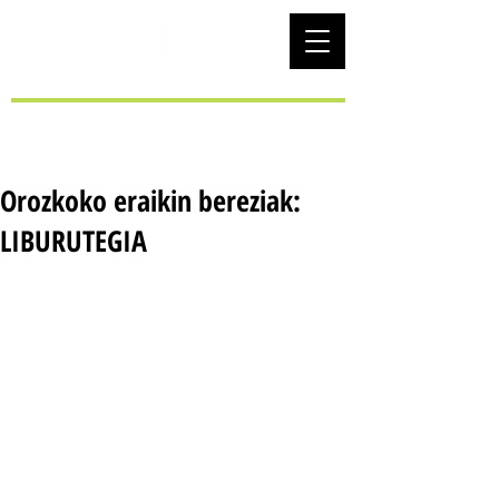
EUS
Orozkoko eraikin bereziak:
LIBURUTEGIA