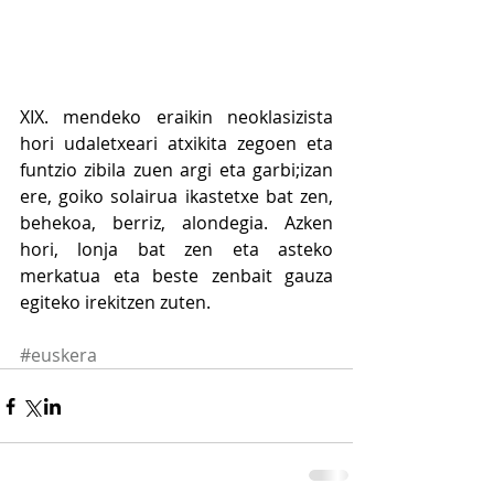
XIX. mendeko eraikin neoklasizista 
hori udaletxeari atxikita zegoen eta 
funtzio zibila zuen argi eta garbi;izan 
ere, goiko solairua ikastetxe bat zen, 
behekoa, berriz, alondegia. Azken 
hori, lonja bat zen eta asteko 
merkatua eta beste zenbait gauza 
egiteko irekitzen zuten.
#euskera