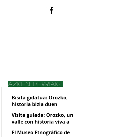
EUS
ACTIVIDADES
azken berriak:
Bisita gidatua: Orozko,
historia bizia duen
harana Gorbeiaren atean
Visita guiada: Orozko, un
valle con historia viva a
las puertas de Gorbeia
El Museo Etnográfico de