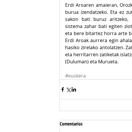
Erdi Aroaren amaieran, Orozko
burua izendatzeko. Eta ez zu
sakon bati buruz aritzeko, 
sistema zahar bati egiten zio
eta bere bitartez horra arte b
Erdi Aroak aurrera egin aha
hasiko zirelako antolatzen. Za
eta herritarren zatiketak islatz
(Duluman) eta Murueta.
#euskera
Comentarios