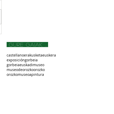
gure gaiak ...
castellano
erakusketa
euskera
exposición
gorbeia
gorbeiaeuskadi
museo
museodeorozko
orozko
orozkomuseoa
pintura