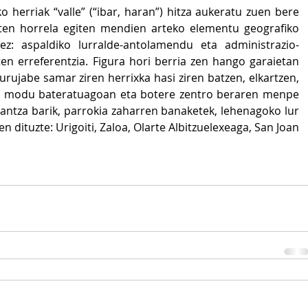
 herriak “valle” (“ibar, haran”) hitza aukeratu zuen bere 
ten horrela egiten mendien arteko elementu geografiko 
ez: aspaldiko lurralde-antolamendu eta administrazio-
ten erreferentzia. Figura hori berria zen hango garaietan 
urujabe samar ziren herrixka hasi ziren batzen, elkartzen, 
la modu bateratuagoan eta botere zentro beraren menpe 
lantza barik, parrokia zaharren banaketek, lehenagoko lur 
en dituzte: Urigoiti, Zaloa, Olarte Albitzuelexeaga, San Joan 