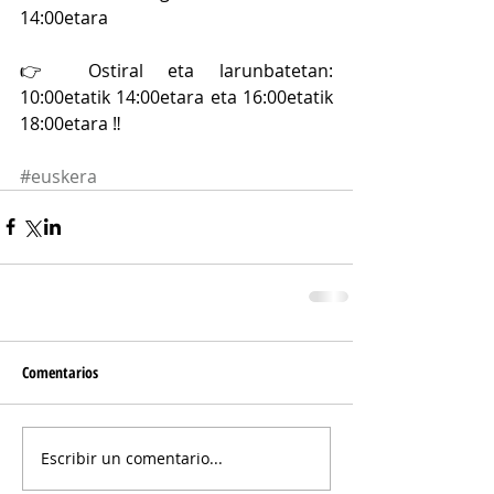
14:00etara
👉 Ostiral eta larunbatetan: 
10:00etatik 14:00etara eta 16:00etatik 
18:00etara ‼
#euskera
Comentarios
Escribir un comentario...