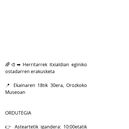
🌈🎨➡ Herritarrek itxialdian eginiko 
ostadarren erakusketa
📍 Ekainaren 18tik 30era, Orozkoko 
Museoan
ORDUTEGIA
👉 Asteartetik igandera: 10:00etatik 