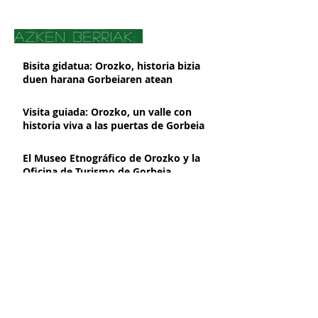
azken berriak:
Bisita gidatua: Orozko, historia bizia
duen harana Gorbeiaren atean
Visita guiada: Orozko, un valle con
historia viva a las puertas de Gorbeia
El Museo Etnográfico de Orozko y la
Oficina de Turismo de Gorbeia
suspenderán su atención presencial a
partir del 2 de marzo, por obras de
Orozkoko Museoak eta Gorbeiako
mejora
Turismo Bulegoak aurrez aurreko
arreta eten egingo dute martxoaren
2tik aurrera, hobekuntza obrak direla
Presentación de libro Azeritxo
eta
beldurtia
Azeritxo beldurtia liburuaren
aurkezpena