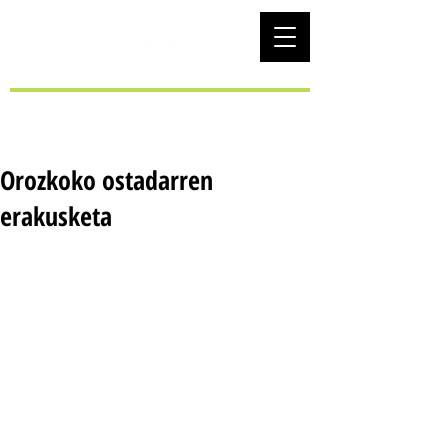
EUS
Orozkoko ostadarren
erakusketa