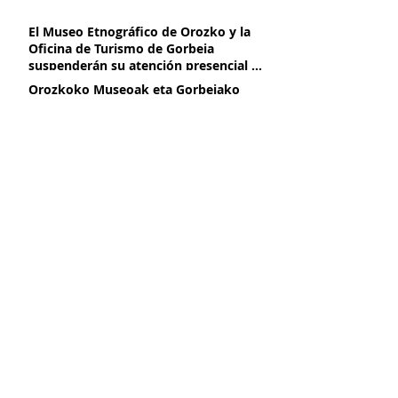
El Museo Etnográfico de Orozko y la
Oficina de Turismo de Gorbeia
suspenderán su atención presencial a
partir del 2 de marzo, por obras de
Orozkoko Museoak eta Gorbeiako
mejora
Turismo Bulegoak aurrez aurreko
arreta eten egingo dute martxoaren
2tik aurrera, hobekuntza obrak direla
Presentación de libro Azeritxo
eta
beldurtia
Azeritxo beldurtia liburuaren
aurkezpena
KLIMA EKINTZA PLANA OROZKOKO
MUSEOAN
PLAN DE ACCIÓN CLIMÁTICA EN EL
MUSEO DE OROZKO
OROZKO, INGURUAN DUZUN MUSEOA